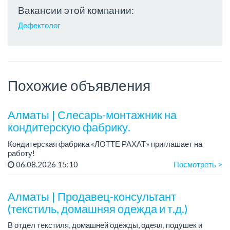
Вакансии этой компании:
Дефектолог
Похожие объявления
Алматы | Слесарь-монтажник на
кондитерскую фабрику.
Кондитерская фабрика «ЛОТТЕ РАХАТ» приглашает на
работу!
Зарплата обсуждается на собеседовании.
06.08.2026 15:10
Посмотреть >
График работы: сменный.
Условия: стабильная зарплата (указана с вычетом налогов),
пред...
Алматы | Продавец-консультант
(текстиль, домашняя одежда и т.д.)
В отдел текстиля, домашней одежды, одеял, подушек и