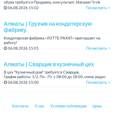
обуви требуется Продавец-консультант. Магазин "Irvik
Home".
06.08.2026 15:02
Посмотреть >
График работы: 3/2, с 10:00 до 20:00.
Зарплата: от 400 000 тенге и выше.
Алматы | Грузчик на кондитерскую
фабрику.
Кондитерская фабрика «ЛОТТЕ РАХАТ» приглашает на
работу!
График работы: сменный.
06.08.2026 15:01
Посмотреть >
Зарплата: 240 249 тенге.
Условия: стабильная зарплата (указана с вычетом налогов),
предоставляется ра...
Алматы | Сварщик в кузнечный цех
В цех "Кузнечный дом" требуется Сварщик.
График работы: 5/2, Пн - Пт, с 08:00 до 18:00, очень редко
суббота.
06.08.2026 15:00
Посмотреть >
Зарплата: 300 000 - 500 000 тенге, сдельная.
Требования:
-...
Контакты
О нас
Условия публикации
Цены