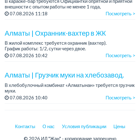
В караоке-бар требуются Официантки опрятной и приятной
внешности с опытом работы не менее 1 года,
совершеннолетние
07.08.2026 11:18
Посмотреть >
Мы предлагаем:
— Оклад +%
Алматы | Охранник-вахтер в ЖК
— Удобный сменный график
...
В жилой комплекс требуется охранник (вахтер).
График работы: 1/2, сутки через двое.
Требования: без вредных привычек. ...
07.08.2026 10:42
Посмотреть >
Алматы | Грузчик муки на хлебозавод.
В хлебобулочный комбинат «Алматынан» требуется грузчик
муки.
График работы: 5/2, с 09.00 до 18.00.
07.08.2026 10:40
Посмотреть >
Зарплата: до 200 000 тенге в месяц.
Обязанности: погрузка и выгрузка муки.
У...
Контакты
О нас
Условия публикации
Цены
© 2026 ИД "Жан" - копирование запрещено