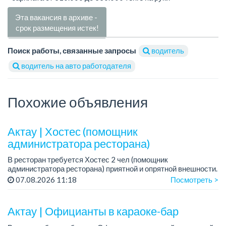
Эта вакансия в архиве -
срок размещения истек!
Поиск работы, связанные запросы
водитель
водитель на авто работодателя
Похожие объявления
Актау | Хостес (помощник
администратора ресторана)
В ресторан требуется Хостес 2 чел (помощник
администратора ресторана) приятной и опрятной внешности.
Требования: ответственная, с опытом работы в ресторане,
07.08.2026 11:18
Посмотреть >
опрятной и приятной внешности, знани...
Актау | Официанты в караоке-бар