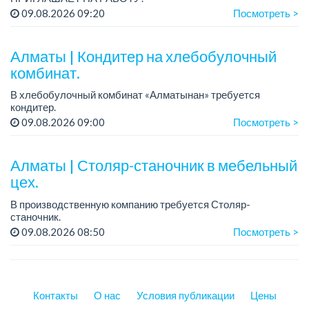
Зарплата: от 120 000 до 180 000 тенге.
09.08.2026 09:20
Посмотреть >
График работы: сменный.
Условия: стабильная зарплата (указана с вычетом налогов),
пред...
Алматы | Кондитер на хлебобулочный
комбинат.
В хлебобулочный комбинат «Алматынан» требуется
кондитер.
Зарплата: 200 000 тенге на руки.
09.08.2026 09:00
Посмотреть >
График работы: 4/3, с 09.00 до 18.00. Дополнительный
выходной день – среда.
Требования: сред...
Алматы | Столяр-станочник в мебельный
цех.
В производственную компанию требуется Столяр-
станочник.
График работы: 5/2, с 08.00 до 18.00.
09.08.2026 08:50
Посмотреть >
Зарплата: от 350 000 до 750 000 тенге в месяц.
Требования: опыт работы в производ...
Контакты
О нас
Условия публикации
Цены