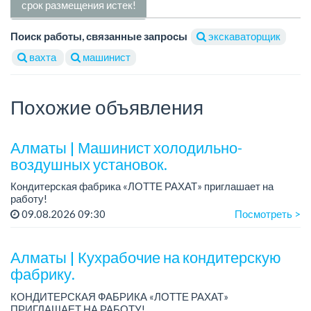
срок размещения истек!
Поиск работы, связанные запросы
экскаваторщик
вахта
машинист
Похожие объявления
Алматы | Машинист холодильно-
воздушных установок.
Кондитерская фабрика «ЛОТТЕ РАХАТ» приглашает на
работу!
Зарплата: от 293 099 до 390 328 тенге.
09.08.2026 09:30
Посмотреть >
График работы: сменный.
Условия: стабильная зарплата (указана с вычетом налогов),
пре...
Алматы | Кухрабочие на кондитерскую
фабрику.
КОНДИТЕРСКАЯ ФАБРИКА «ЛОТТЕ РАХАТ»
ПРИГЛАШАЕТ НА РАБОТУ!