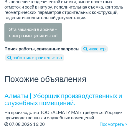
Выполнение геодезической съемки, вынос проектных
отметок и осей в натуру, исполнительная съемка, контроль
геометрических параметров строительных конструкций,
ведение исполнительной документации.
Эта вакансия в архиве -
срок размещения истек!
Поиск работы, связанные запросы
инженер
работник строительства
Похожие объявления
Алматы | Уборщик производственных и
служебных помещений.
На производство TOO «ALMATY MAI» требуется Уборщик
производственных и служебных помещений.
Зарплата: от 219 000 тенге на руки.
07.08.2026 16:20
Посмотреть >
График работы: 5/2, с 08.00 до 17.00.