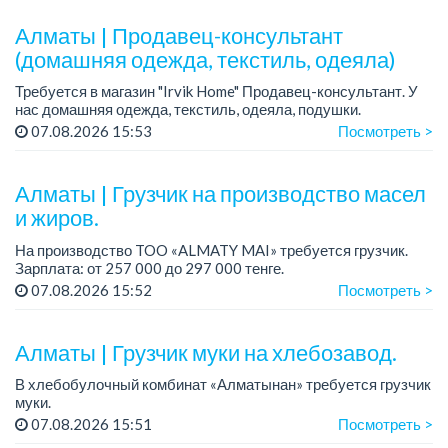
Требования: средн...
Алматы | Продавец-консультант
(домашняя одежда, текстиль, одеяла)
Требуется в магазин "Irvik Home" Продавец-консультант. У
нас домашняя одежда, текстиль, одеяла, подушки.
График работы: 4/2, с 10:00 до 20:00.
07.08.2026 15:53
Посмотреть >
Зарплата: от 400 000 тенге и выше.
Тре...
Алматы | Грузчик на производство масел
и жиров.
На производство TOO «ALMATY MAI» требуется грузчик.
Зарплата: от 257 000 до 297 000 тенге.
График работы: сменный 2/2, с 08.00 до 20.00, с 20.00 до
07.08.2026 15:52
Посмотреть >
08.00.
Требования: среднее ...
Алматы | Грузчик муки на хлебозавод.
В хлебобулочный комбинат «Алматынан» требуется грузчик
муки.
График работы: 5/2, с 09.00 до 18.00.
07.08.2026 15:51
Посмотреть >
Зарплата: до 200 000 тенге в месяц.