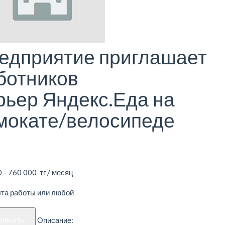
едприятие приглашает
ботников
рьер Яндекс.Еда на
мокате/велосипеде
 - 760 000 тг / месяц
ыта работы или любой
аписать
Описание: