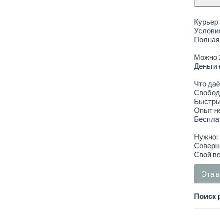
Курьер
Услови
Полная 
Можно 
Деньги 
Что даё
Свобод
Быстрый
Опыт н
Беспла
Нужно:
Соверш
Свой ве
Эта в
Поиск 