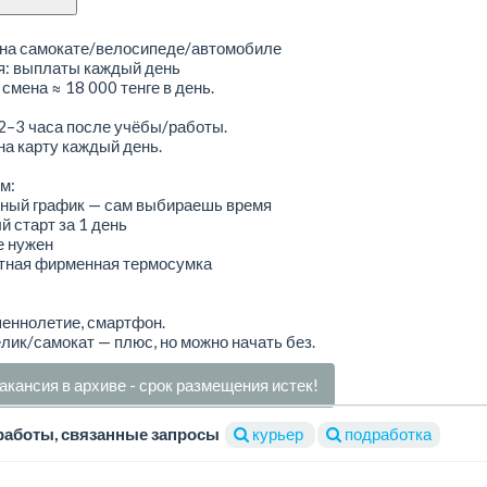
 на самокате/велосипеде/автомобиле
я: выплаты каждый день
смена ≈ 18 000 тенге в день.
2–3 часа после учёбы/работы.
на карту каждый день.
м:
ный график — сам выбираешь время
 старт за 1 день
е нужен
тная фирменная термосумка
еннолетие, смартфон.
лик/самокат — плюс, но можно начать без.
акансия в архиве - срок размещения истек!
работы, связанные запросы
курьер
подработка