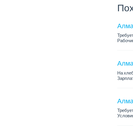
Пох
Алма
Требуе
Рабочий
Только 
Алма
На хлеб
Зарплат
График 
Требован
Алма
Требует
Условия
График 
Требова