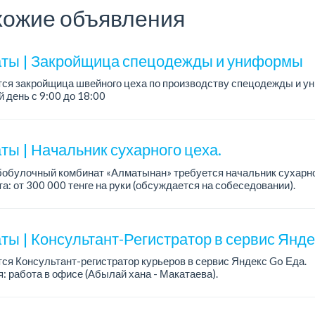
ожие объявления
ты | Закройщица спецодежды и униформы
тся закройщица швейного цеха по производству спецодежды и 
 день с 9:00 до 18:00
официальное трудоустройство...
ты | Начальник сухарного цеха.
обулочный комбинат «Алматынан» требуется начальник сухарно
а: от 300 000 тенге на руки (обсуждается на собеседовании).
работы: 5/2.
ия: оп...
ты | Консультант-Регистратор в сервис Янд
ся Консультант-регистратор курьеров в сервис Яндекс Go Еда.
: работа в офисе (Абылай хана - Макатаева).
работы: 5/2, пятидневка, с 9 до 18 час.
н...