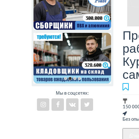
Пр
ра
Ку
са
Мы в соцсетях:
150 000
Без оп
н