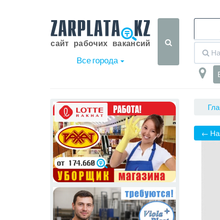
Все города
Гла
← На