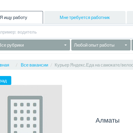
Я ищу работу
Мне требуется работник
Все рубрики
Любой опыт работы
вная
Все вакансии
Курьер Яндекс.Еда на самокате/вело
зад
Алматы