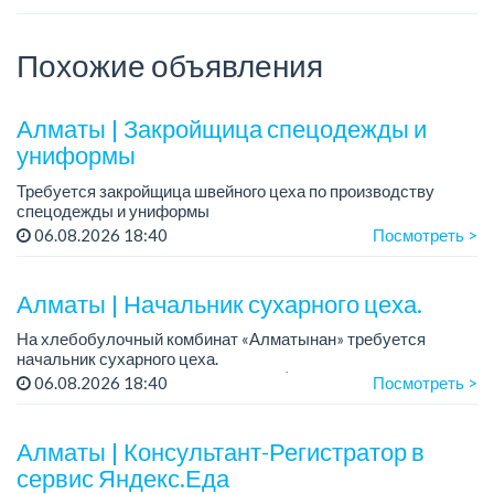
Похожие объявления
Алматы | Закройщица спецодежды и
униформы
Требуется закройщица швейного цеха по производству
спецодежды и униформы
Рабочий день с 9:00 до 18:00
06.08.2026 18:40
Посмотреть >
Только официальное трудоустройство...
Алматы | Начальник сухарного цеха.
На хлебобулочный комбинат «Алматынан» требуется
начальник сухарного цеха.
Зарплата: от 300 000 тенге на руки (обсуждается на
06.08.2026 18:40
Посмотреть >
собеседовании).
График работы: 5/2.
Алматы | Консультант-Регистратор в
Требования: оп...
сервис Яндекс.Еда