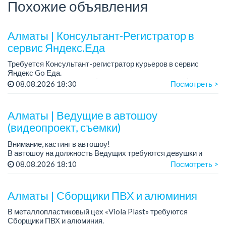
Похожие объявления
Алматы | Консультант-Регистратор в
сервис Яндекс.Еда
Требуется Консультант-регистратор курьеров в сервис
Яндекс Go Еда.
Условия: работа в офисе (Абылай хана - Макатаева).
08.08.2026 18:30
Посмотреть >
График работы: 5/2, пятидневка, с 9 до 18 час.
Требован...
Алматы | Ведущие в автошоу
(видеопроект, съемки)
Внимание, кастинг в автошоу!
В автошоу на должность Ведущих требуются девушки и
парни. А также авто эксперты и авто перекупы.
08.08.2026 18:10
Посмотреть >
Преимущество для соискателей:
– знание автомоб...
Алматы | Сборщики ПВХ и алюминия
В металлопластиковый цех «Viola Plast» требуются
Сборщики ПВХ и алюминия.