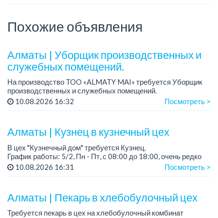
Похожие объявления
Алматы | Уборщик производственных и
служебных помещений.
На производство TOO «ALMATY MAI» требуется Уборщик
производственных и служебных помещений.
Зарплата: от 219 000 тенге на руки.
10.08.2026 16:32
Посмотреть >
График работы: 5/2, с 08.00 до 17.00.
Требования: средн...
Алматы | Кузнец в кузнечный цех
В цех "Кузнечный дом" требуется Кузнец.
График работы: 5/2, Пн - Пт, с 08:00 до 18:00, очень редко
суббота.
10.08.2026 16:31
Посмотреть >
Зарплата: 300 000 - 500 000 тенге, сдельная.
Требования:
Алматы | Пекарь в хлебобулочный цех
- о...
Требуется пекарь в цех на хлебобулочный комбинат