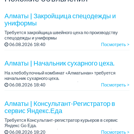
Алматы | Закройщица спецодежды и
униформы
Требуется закройщица швейного цеха по производству
спецодежды и униформы
Рабочий день с 9:00 до 18:00
06.08.2026 18:40
Посмотреть >
Только официальное трудоустройство...
Алматы | Начальник сухарного цеха.
На хлебобулочный комбинат «Алматынан» требуется
начальник сухарного цеха.
Зарплата: от 300 000 тенге на руки (обсуждается на
06.08.2026 18:40
Посмотреть >
собеседовании).
График работы: 5/2.
Алматы | Консультант-Регистратор в
Требования: оп...
сервис Яндекс.Еда
Требуется Консультант-регистратор курьеров в сервис
Яндекс Go Еда.
Условия: работа в офисе (Абылай хана - Макатаева).
06.08.2026 18:20
Посмотреть >