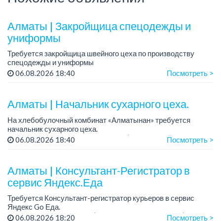
Алматы | Закройщица спецодежды и
униформы
Требуется закройщица швейного цеха по производству
спецодежды и униформы
Рабочий день с 9:00 до 18:00
06.08.2026 18:40
Посмотреть >
Только официальное трудоустройство...
Алматы | Начальник сухарного цеха.
На хлебобулочный комбинат «Алматынан» требуется
начальник сухарного цеха.
Зарплата: от 300 000 тенге на руки (обсуждается на
06.08.2026 18:40
Посмотреть >
собеседовании).
График работы: 5/2.
Алматы | Консультант-Регистратор в
Требования: оп...
сервис Яндекс.Еда
Требуется Консультант-регистратор курьеров в сервис
Яндекс Go Еда.
Условия: работа в офисе (Абылай хана - Макатаева).
06.08.2026 18:20
Посмотреть >