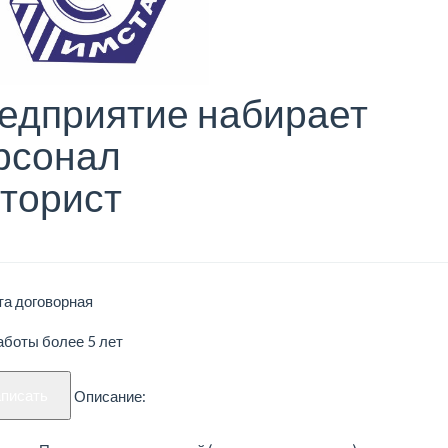
едприятие набирает
рсонал
торист
та договорная
аботы более 5 лет
аписать
Описание: