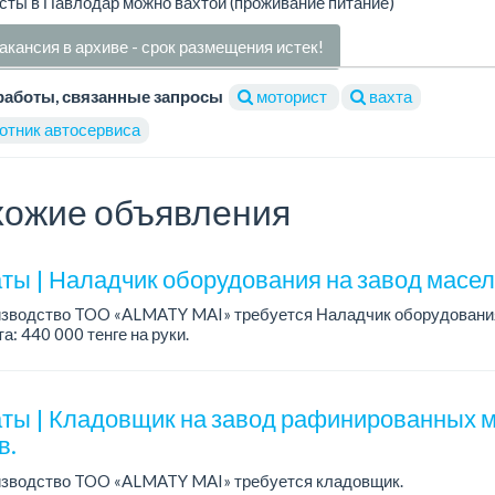
ты в Павлодар можно вахтой (проживание питание)
акансия в архиве - срок размещения истек!
работы, связанные запросы
моторист
вахта
отник автосервиса
ожие объявления
ты | Наладчик оборудования на завод масел
изводство TOO «ALMATY MAI» требуется Наладчик оборудовани
а: 440 000 тенге на руки.
работы: сменный 2/2, с 08.00 до 20.00, с 20.00 до 08.00.
ия: ...
ты | Кладовщик на завод рафинированных м
в.
изводство TOO «ALMATY MAI» требуется кладовщик.