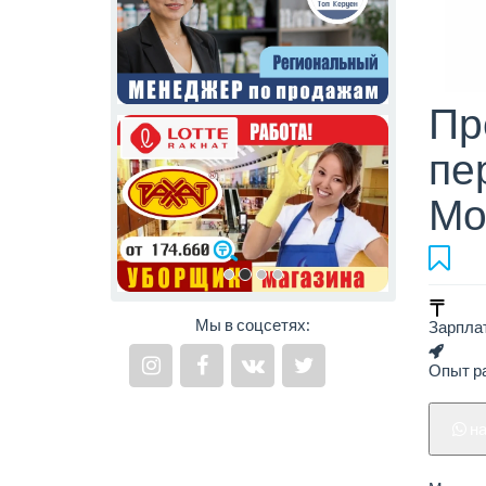
Пр
пе
Мо
Мы в соцсетях:
Зарпла
Опыт р
н