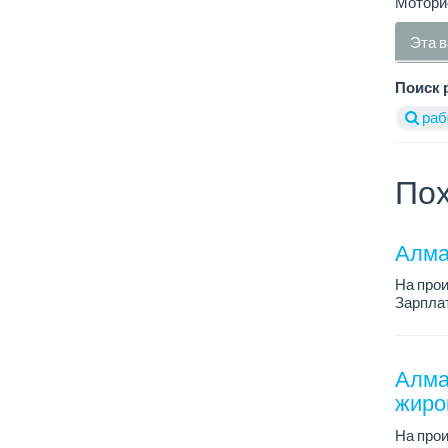
Моторис
Эта в
Поиск 
раб
Пох
Алма
На про
Зарплат
График 
Требован
Алма
жиро
На про