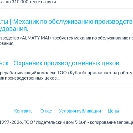
а: до 310 000 тенге на руки.
работы: 5/2, с 08.00 до 17.00.
ния: среднее профессиональное образован...
ты | Механик по обслуживанию производств
удования.
изводство «ALMATY MAI» требуется механик по обслуживанию п
ования.
а: до 500 000 тенге.
работы: 5/2, с 08.00 до 17.00.
ьск | Охранник производственных цехов
ия: ср...
рерабатывающий комплекс ТОО «Кублей» приглашает на работу.
к производственных цехов....
Контакты
О нас
Условия публикации
Цены
1997-2026, ТОО "Издательский дом "Жан" - копирование запрещ