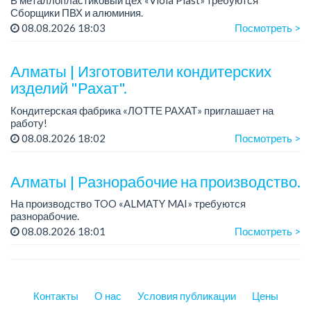
В металлопластиковый цех «Viola Plast» требуются
Сборщики ПВХ и алюминия.
График работы: 5/2, с 08.00 до 17.00.
08.08.2026 18:03
Посмотреть >
Зарплата: от 300 000 тенге.
По всем вопросам обращаться по теле...
Алматы | Изготовители кондитерских
изделий "Рахат".
Кондитерская фабрика «ЛОТТЕ РАХАТ» приглашает на
работу!
График работы: сменный.
08.08.2026 18:02
Посмотреть >
Зарплата: от 202 729 до 330 216 тенге.
Условия: стабильная зарплата (указана с вычетом налогов),
пред...
Алматы | Разнорабочие на производство.
На производство TOO «ALMATY MAI» требуются
разнорабочие.
Зарплата: от 250 000 до 300 000 тенге на руки.
08.08.2026 18:01
Посмотреть >
График работы: 5/2, с 08.00 до 17.00.
Требования: среднее или среднее професси...
Контакты
О нас
Условия публикации
Цены