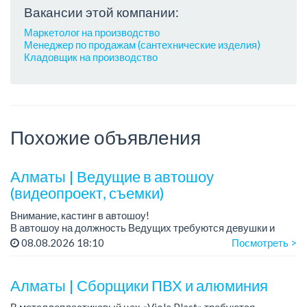
Вакансии этой компании:
Маркетолог на производство
Менеджер по продажам (сантехнические изделия)
Кладовщик на производство
Похожие объявления
Алматы | Ведущие в автошоу
(видеопроект, съемки)
Внимание, кастинг в автошоу!
В автошоу на должность Ведущих требуются девушки и
парни. А также авто эксперты и авто перекупы.
08.08.2026 18:10
Посмотреть >
Преимущество для соискателей:
– знание автомоб...
Алматы | Сборщики ПВХ и алюминия