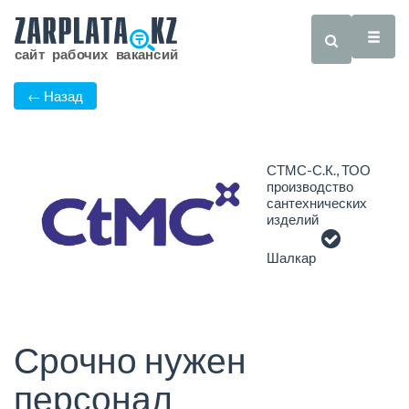
← Назад
СТМС-С.К., ТОО
производство
сантехнических
изделий
Шалкар
Срочно нужен
персонал