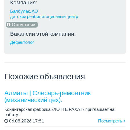
Компания:
Балбулак, АО
детский реабилитационный центр
О компании
Вакансии этой компании:
Дефектолог
Похожие объявления
Алматы | Слесарь-ремонтник
(механический цех).
Кондитерская фабрика «ЛОТТЕ РАХАТ» приглашает на
работу!
График работы: сменный.
06.08.2026 17:51
Посмотреть >
Зарплата: от 293 906 до 390 328 тенге.
Условия: стабильная зарплата (указана с вычетом налогов),