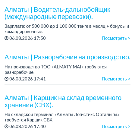
пред...
Алматы | Водитель-дальнобойщик
(международные перевозки).
Зарплата: от 500 000 до 1 100 000 тенге в месяц + бонусы и
командировочные.
Требования: права категории Е, опыт работы от 3 лет (опыт
06.08.2026 17:50
Посмотреть >
международных перевозок - плюс, но не обязателен),
ответстве...
Алматы | Разнорабочие на производство.
На производство TOO «ALMATY MAI» требуются
разнорабочие.
Зарплата: от 250 000 до 300 000 тенге на руки.
06.08.2026 17:41
Посмотреть >
График работы: 5/2, с 08.00 до 17.00.
Требования: среднее или среднее професси...
Алматы | Карщик на склад временного
хранения (СВХ).
На складской терминал «Алматы Логистикс Орталыгы»
требуется Карщик СВХ.
График работы: 6/1, с 09.00 до 18.00.
06.08.2026 17:40
Посмотреть >
Зарплата: 300 000 тенге на руки.