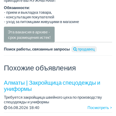
приходите Вы НУЖНЫ НАМ!
Обязанности:
- прием и выкладка товара,
- консультация покупателей
- уход за питомцами живущими в магазине
Эта вакансия в архиве -
срок размещения истек!
Поиск работы, связанные запросы
продавец
Похожие объявления
Алматы | Закройщица спецодежды и
униформы
Требуется закройщица швейного цеха по производству
спецодежды и униформы
Рабочий день с 9:00 до 18:00
06.08.2026 18:40
Посмотреть >
Только официальное трудоустройство...