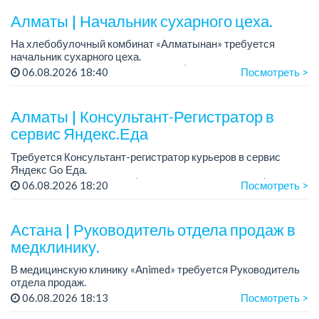
Алматы | Начальник сухарного цеха.
На хлебобулочный комбинат «Алматынан» требуется
начальник сухарного цеха.
Зарплата: от 300 000 тенге на руки (обсуждается на
06.08.2026 18:40
Посмотреть >
собеседовании).
График работы: 5/2.
Алматы | Консультант-Регистратор в
Требования: оп...
сервис Яндекс.Еда
Требуется Консультант-регистратор курьеров в сервис
Яндекс Go Еда.
Условия: работа в офисе (Абылай хана - Макатаева).
06.08.2026 18:20
Посмотреть >
График работы: 5/2, пятидневка, с 9 до 18 час.
Требован...
Астана | Руководитель отдела продаж в
медклинику.
В медицинскую клинику «Animed» требуется Руководитель
отдела продаж.
Зарплата: от 1 200 000 тенге в месяц.
06.08.2026 18:13
Посмотреть >
График работы: 5/2, с 10.00 до 19.00.