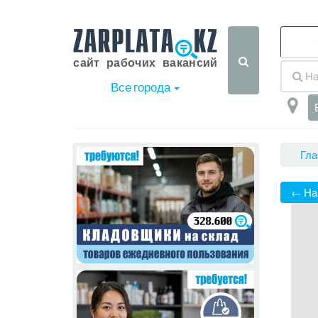
Все города
Гла
← На