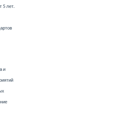
 5 лет.
дартов
а и
риятий
ых
ение