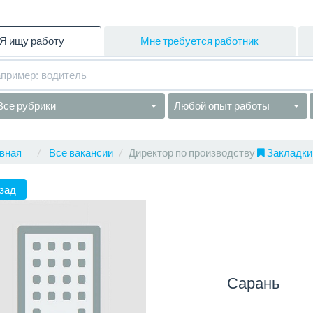
Я ищу работу
Мне требуется работник
Все рубрики
Любой опыт работы
вная
Все вакансии
Директор по производству
Закладки 
зад
Сарань