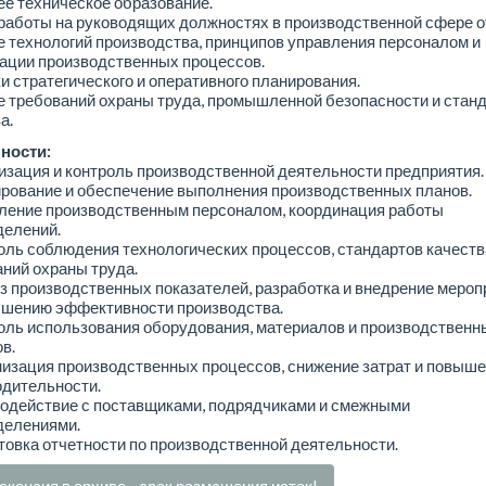
е техническое образование.
работы на руководящих должностях в производственной сфере от
е технологий производства, принципов управления персоналом и
ации производственных процессов.
и стратегического и оперативного планирования.
е требований охраны труда, промышленной безопасности и стан
а.
ности:
изация и контроль производственной деятельности предприятия.
рование и обеспечение выполнения производственных планов.
вление производственным персоналом, координация работы
делений.
оль соблюдения технологических процессов, стандартов качеств
ний охраны труда.
з производственных показателей, разработка и внедрение мероп
ышению эффективности производства.
оль использования оборудования, материалов и производственн
в.
изация производственных процессов, снижение затрат и повыш
одительности.
модействие с поставщиками, подрядчиками и смежными
делениями.
товка отчетности по производственной деятельности.