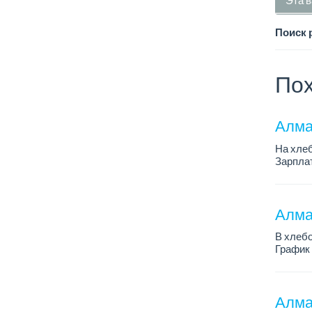
Эта в
Поиск 
Пох
Алма
На хлеб
Зарплат
График 
Требован
Алмат
В хлебо
График 
Зарплат
Обязанн
У...
Алма