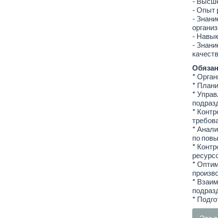
- Высше
- Опыт 
- Знани
организ
- Навык
- Знани
качеств
Обязан
* Орган
* Плани
* Упра
подраз
* Контр
требова
* Анали
по пов
* Контр
ресурсо
* Оптим
произв
* Взаи
подраз
* Подго