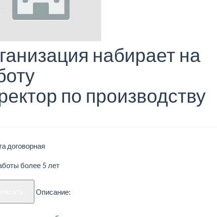
ганизация набирает на
боту
ректор по производству
та договорная
аботы более 5 лет
аписать
Описание: