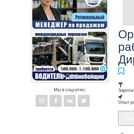
Ор
ра
Ди
Мы в соцсетях:
Зарпла
Опыт р
н