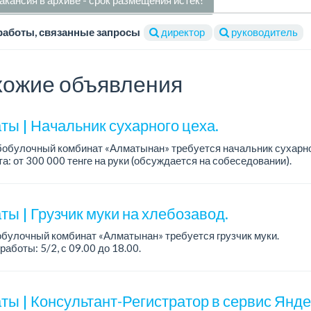
акансия в архиве - срок размещения истек!
работы, связанные запросы
директор
руководитель
ожие объявления
ты | Начальник сухарного цеха.
обулочный комбинат «Алматынан» требуется начальник сухарно
а: от 300 000 тенге на руки (обсуждается на собеседовании).
работы: 5/2.
ия: оп...
ы | Грузчик муки на хлебозавод.
булочный комбинат «Алматынан» требуется грузчик муки.
работы: 5/2, с 09.00 до 18.00.
а: до 200 000 тенге в месяц.
ости: погрузка и выгрузка муки.
ты | Консультант-Регистратор в сервис Янд