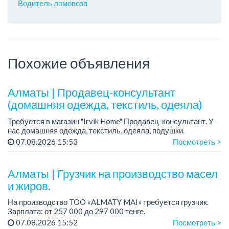
Водитель ломовоза
Похожие объявления
Алматы | Продавец-консультант
(домашняя одежда, текстиль, одеяла)
Требуется в магазин "Irvik Home" Продавец-консультант. У
нас домашняя одежда, текстиль, одеяла, подушки.
График работы: 4/2, с 10:00 до 20:00.
07.08.2026 15:53
Посмотреть >
Зарплата: от 400 000 тенге и выше.
Тре...
Алматы | Грузчик на производство масел
и жиров.
На производство TOO «ALMATY MAI» требуется грузчик.
Зарплата: от 257 000 до 297 000 тенге.
График работы: сменный 2/2, с 08.00 до 20.00, с 20.00 до
07.08.2026 15:52
Посмотреть >