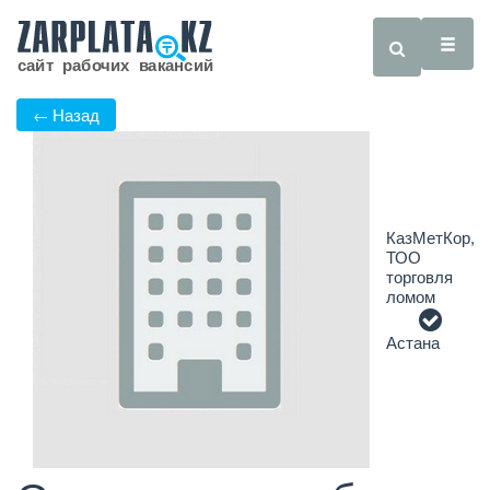
← Назад
КазМетКор,
ТОО
торговля
ломом
Астана