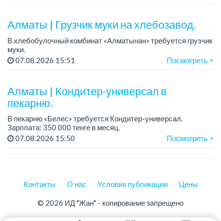
08.00.
Требования: среднее ...
Алматы | Грузчик муки на хлебозавод.
В хлебобулочный комбинат «Алматынан» требуется грузчик
муки.
График работы: 5/2, с 09.00 до 18.00.
07.08.2026 15:51
Посмотреть >
Зарплата: до 200 000 тенге в месяц.
Обязанности: погрузка и выгрузка муки.
У...
Алматы | Кондитер-универсал в
пекарню.
В пекарню «Белес» требуется Кондитер-универсал.
Зарплата: 350 000 тенге в месяц.
График работы: 4/2, с 08.00 до 20.00.
07.08.2026 15:50
Посмотреть >
Требования: опыт работы....
Контакты
О нас
Условия публикации
Цены
© 2026 ИД "Жан" - копирование запрещено