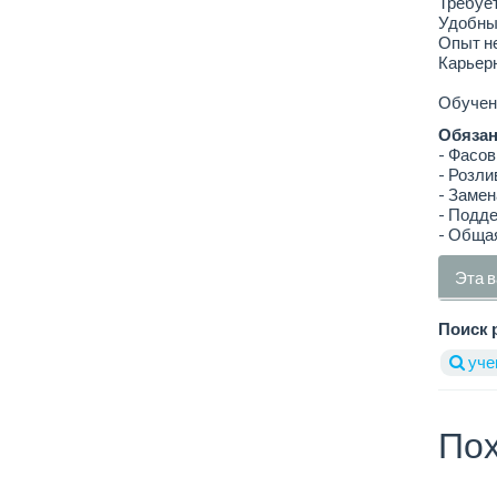
Требует
Удобный
Опыт не
Карьер
Обучени
Обязан
- Фасов
- Розли
- Замен
- Подде
- Общая
Эта в
Поиск 
учен
Пох