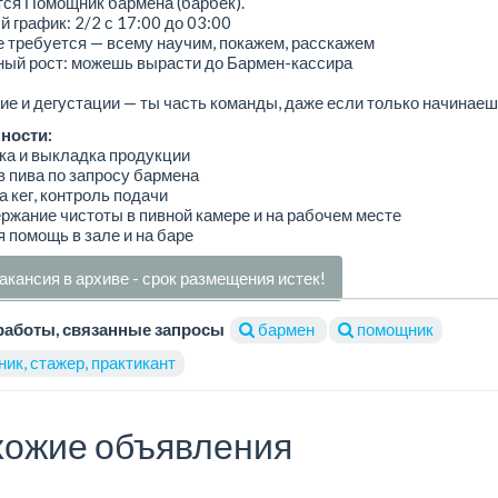
ся Помощник бармена (барбек).
 график: 2/2 с 17:00 до 03:00
 требуется — всему научим, покажем, расскажем
ный рост: можешь вырасти до Бармен-кассира
е и дегустации — ты часть команды, даже если только начинае
ности:
ка и выкладка продукции
в пива по запросу бармена
а кег, контроль подачи
ржание чистоты в пивной камере и на рабочем месте
 помощь в зале и на баре
акансия в архиве - срок размещения истек!
работы, связанные запросы
бармен
помощник
ик, стажер, практикант
ожие объявления