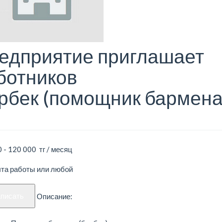
едприятие приглашает
ботников
рбек (помощник бармена
 - 120 000 тг / месяц
ыта работы или любой
аписать
Описание: