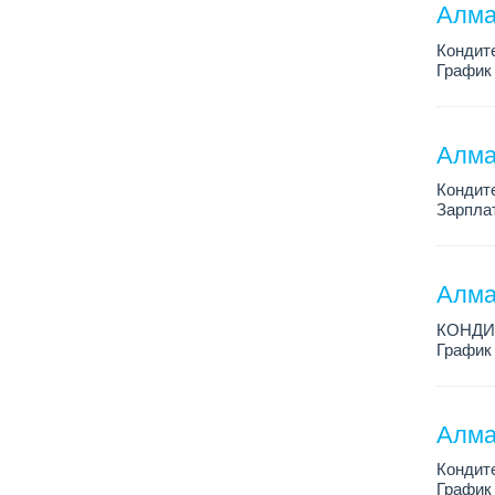
Алма
Кондит
График 
Зарплат
Условия
Алма
Кондит
Зарплат
График 
Условия
Алма
КОНДИ
График 
Зарплат
Условия
Алма
Кондит
График 