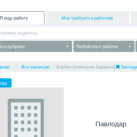
Я ищу работу
Мне требуется работник
Все рубрики
Любой опыт работы
вная
Все вакансии
Барбек (помощник бармена)
Закладк
зад
Павлодар