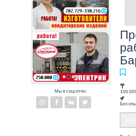
Пр
ра
Ба
Мы в соцсетях:
100 000
Без оп
н