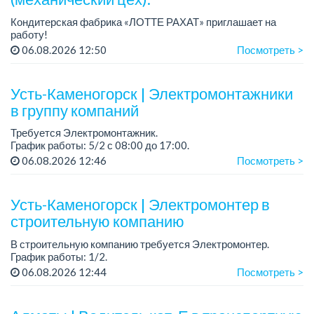
Кондитерская фабрика «ЛОТТЕ РАХАТ» приглашает на
работу!
График работы: сменный.
06.08.2026 12:50
Посмотреть >
Зарплата: от 293 906 до 390 328 тенге.
Условия: стабильная зарплата (указана с вычетом налогов),
пред...
Усть-Каменогорск | Электромонтажники
в группу компаний
Требуется Электромонтажник.
График работы: 5/2 с 08:00 до 17:00.
06.08.2026 12:46
Посмотреть >
Официальное трудоустройство
Заработная плата на карту банка один раз в месяц.
Усть-Каменогорск | Электромонтер в
Требования:
строительную компанию
В строительную компанию требуется Электромонтер.
График работы: 1/2.
Зарплата: 350 000 тенге на карту банка.
06.08.2026 12:44
Посмотреть >
Место работы: р-н КШТ.
Официальное трудоустройство.