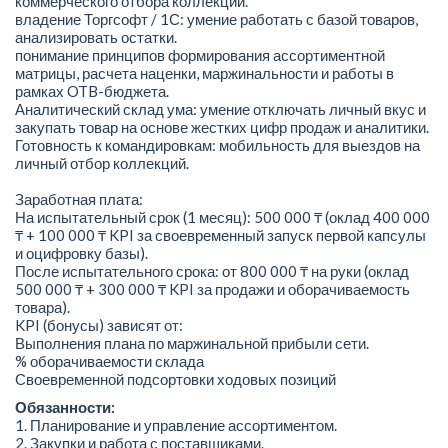
коммерческого отбора коллекций.
владение Торгсофт / 1С: умение работать с базой товаров,
анализировать остатки.
понимание принципов формирования ассортиментной
матрицы, расчета наценки, маржинальности и работы в
рамках OTB-бюджета.
Аналитический склад ума: умение отключать личный вкус и
закупать товар на основе жестких цифр продаж и аналитики.
Готовность к командировкам: мобильность для выездов на
личный отбор коллекций.
Заработная плата:
На испытательный срок (1 месяц): 500 000 ₸ (оклад 400 000
₸ + 100 000 ₸ KPI за своевременный запуск первой капсулы
и оцифровку базы).
После испытательного срока: от 800 000 ₸ на руки (оклад
500 000 ₸ + 300 000 ₸ KPI за продажи и оборачиваемость
товара).
KPI (бонусы) зависят от:
Выполнения плана по маржинальной прибыли сети.
% оборачиваемости склада
Своевременной подсортовки ходовых позиций
Обязанности:
1. Планирование и управление ассортиментом.
2. Закупки и работа с поставщиками.