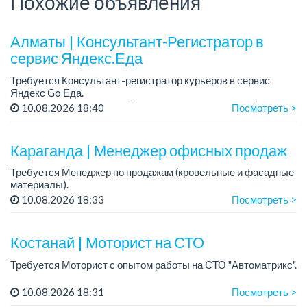
Похожие объявления
Алматы | Консультант-Регистратор в
сервис Яндекс.Еда
Требуется Консультант-регистратор курьеров в сервис
Яндекс Go Еда.
Условия: работа в офисе (Абылай хана - Макатаева).
10.08.2026 18:40
Посмотреть >
График работы: 5/2, пятидневка, с 9 до 18 час.
Требован...
Караганда | Менеджер офисных продаж
Требуется Менеджер по продажам (кровельные и фасадные
материалы).
Место работы: офис продаж в компании
10.08.2026 18:33
Посмотреть >
График работы: 6/1, шестидневная рабочая неделя, суббота
кроткий день до 13:...
Костанай | Моторист на СТО
Требуется Моторист с опытом работы на СТО "Автоматрикс".
Условия:
10.08.2026 18:31
Посмотреть >
- Проходимость и запись клиентов отличная!