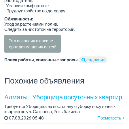
работодателя.
-Условия комфортные.
- Трудоустройство по договору.
Обязанности:
Уход за растениями, полив.
Следить за чистотой на территории.
Эта вакансия в архиве -
срок размещения истек!
Поиск работы, связанные запросы
садовник
Похожие объявления
Алматы | Уборщица посуточных квартир
Требуется Уборщица на постоянную уборку посуточных
квартир по ул. Сатпаева, Розыбакиева
График работы: полный.
07.08.2026 05:48
Посмотреть >
Требования: проживание в городе Алматы, обязательно по
улице Тимирязева /...