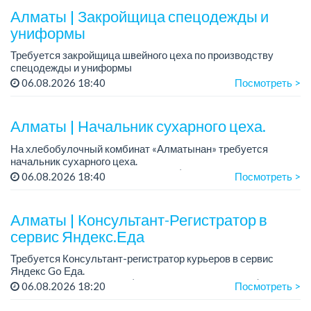
Алматы | Закройщица спецодежды и
униформы
Требуется закройщица швейного цеха по производству
спецодежды и униформы
Рабочий день с 9:00 до 18:00
06.08.2026 18:40
Посмотреть >
Только официальное трудоустройство...
Алматы | Начальник сухарного цеха.
На хлебобулочный комбинат «Алматынан» требуется
начальник сухарного цеха.
Зарплата: от 300 000 тенге на руки (обсуждается на
06.08.2026 18:40
Посмотреть >
собеседовании).
График работы: 5/2.
Алматы | Консультант-Регистратор в
Требования: оп...
сервис Яндекс.Еда
Требуется Консультант-регистратор курьеров в сервис
Яндекс Go Еда.
Условия: работа в офисе (Абылай хана - Макатаева).
06.08.2026 18:20
Посмотреть >
График работы: 5/2, пятидневка, с 9 до 18 час.