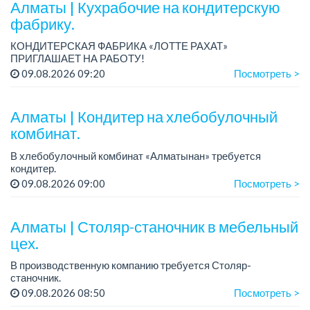
Алматы | Кухрабочие на кондитерскую
фабрику.
КОНДИТЕРСКАЯ ФАБРИКА «ЛОТТЕ РАХАТ»
ПРИГЛАШАЕТ НА РАБОТУ!
Зарплата: от 120 000 до 180 000 тенге.
09.08.2026 09:20
Посмотреть >
График работы: сменный.
Условия: стабильная зарплата (указана с вычетом налогов),
пред...
Алматы | Кондитер на хлебобулочный
комбинат.
В хлебобулочный комбинат «Алматынан» требуется
кондитер.
Зарплата: 200 000 тенге на руки.
09.08.2026 09:00
Посмотреть >
График работы: 4/3, с 09.00 до 18.00. Дополнительный
выходной день – среда.
Требования: сред...
Алматы | Столяр-станочник в мебельный
цех.
В производственную компанию требуется Столяр-
станочник.
График работы: 5/2, с 08.00 до 18.00.
09.08.2026 08:50
Посмотреть >
Зарплата: от 350 000 до 750 000 тенге в месяц.