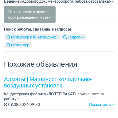
Ведение кадрового документооборота, работа с госзаявками
Эта вакансия в архиве -
срок размещения истек!
Поиск работы, связанные запросы
менеджер (HR-менеджер)
кадровик
менеджер
Похожие объявления
Алматы | Машинист холодильно-
воздушных установок.
Кондитерская фабрика «ЛОТТЕ РАХАТ» приглашает на
работу!
Зарплата: от 293 099 до 390 328 тенге.
09.08.2026 09:30
Посмотреть >
График работы: сменный.
Условия: стабильная зарплата (указана с вычетом налогов),
пре...