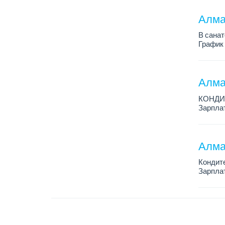
Алма
В санат
График 
Зарплат
Все под
Алма
КОНДИ
Зарплат
График 
Условия
Алма
Кондит
Зарплат
График 
Условия