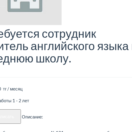
ебуется сотрудник
итель английского языка 
еднюю школу.
 тг / месяц
боты 1 - 2 лет
аписать
Описание: