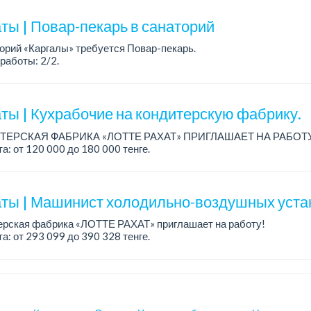
ты | Повар-пекарь в санаторий
орий «Каргалы» требуется Повар-пекарь.
работы: 2/2.
а: 180 000 тенге на руки + соцпакет.
робности обсуждаются на собеседовании....
ты | Кухрабочие на кондитерскую фабрику.
ТЕРСКАЯ ФАБРИКА «ЛОТТЕ РАХАТ» ПРИГЛАШАЕТ НА РАБОТ
а: от 120 000 до 180 000 тенге.
работы: сменный.
: стабильная зарплата (указана с вычетом налогов), пред...
ты | Машинист холодильно-воздушных уста
ерская фабрика «ЛОТТЕ РАХАТ» приглашает на работу!
а: от 293 099 до 390 328 тенге.
работы: сменный.
: стабильная зарплата (указана с вычетом налогов), пре...