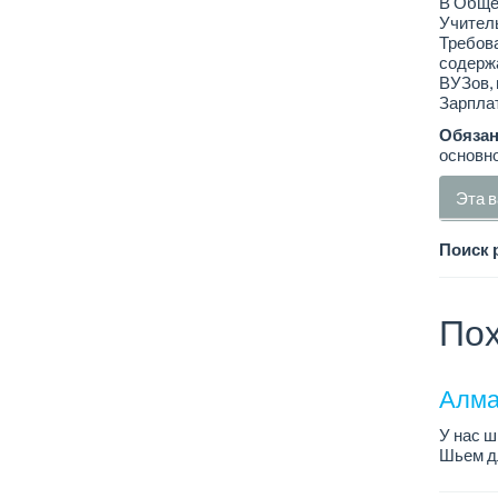
В Обще
Учитель
Требова
содержа
ВУЗов, 
Зарплат
Обязан
основно
Эта в
Поиск 
Пох
Алма
У нас ш
Шьем дл
Зарплат
Место р