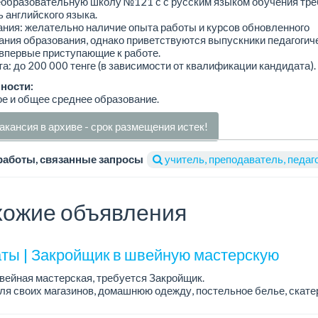
образовательную школу №121 с с русским языком обучения тре
 английского языка.
ния: желательно наличие опыта работы и курсов обновленного
ния образования, однако приветствуются выпускники педагогич
впервые приступающие к работе.
а: до 200 000 тенге (в зависимости от квалификации кандидата).
ности:
е и общее среднее образование.
акансия в архиве - срок размещения истек!
работы, связанные запросы
учитель, преподаватель, педаг
ожие объявления
ты | Закройщик в швейную мастерскую
вейная мастерская, требуется Закройщик.
я своих магазинов, домашнюю одежду, постельное белье, скате
а: от 350 000 тенге.
аботы: Наурызбай батыра - Сат...