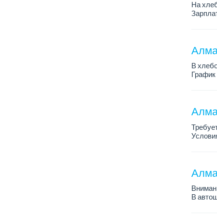
На хлеб
Зарплат
График 
Требован
Алмат
В хлебо
График 
Зарплат
Обязанн
У...
Алма
Требует
Условия
График 
Требова
Алма
Внимани
В автош
авто пе