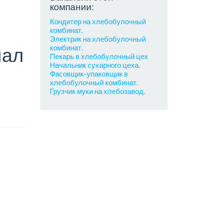
компании:
Кондитер на хлебобулочный
комбинат.
Электрик на хлебобулочный
комбинат.
нал
Пекарь в хлебобулочный цех
Начальник сухарного цеха.
Фасовщик-упаковщик в
хлебобулочный комбинат.
Грузчик муки на хлебозавод.