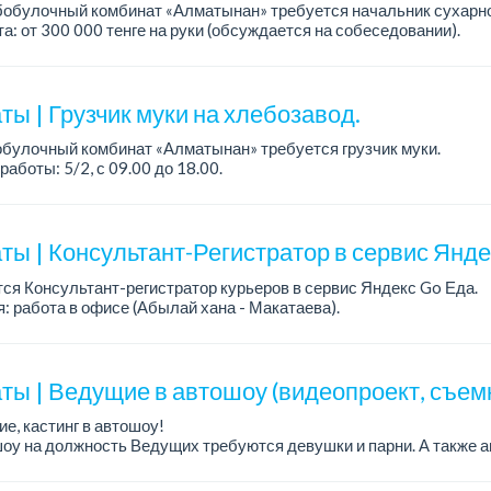
обулочный комбинат «Алматынан» требуется начальник сухарно
а: от 300 000 тенге на руки (обсуждается на собеседовании).
работы: 5/2.
ия: оп...
ы | Грузчик муки на хлебозавод.
булочный комбинат «Алматынан» требуется грузчик муки.
работы: 5/2, с 09.00 до 18.00.
а: до 200 000 тенге в месяц.
ости: погрузка и выгрузка муки.
ты | Консультант-Регистратор в сервис Янд
ся Консультант-регистратор курьеров в сервис Яндекс Go Еда.
: работа в офисе (Абылай хана - Макатаева).
работы: 5/2, пятидневка, с 9 до 18 час.
н...
ты | Ведущие в автошоу (видеопроект, съем
е, кастинг в автошоу!
оу на должность Ведущих требуются девушки и парни. А также а
рекупы.