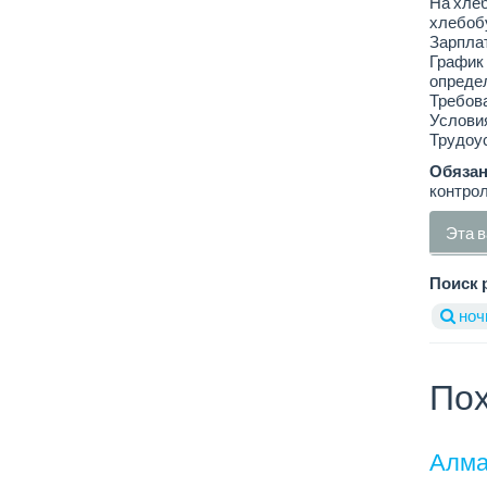
На хле
хлебоб
Зарплат
График 
определ
Требова
Условия
Трудоус
Обязан
контрол
Эта в
Поиск 
ноч
Пох
Алма