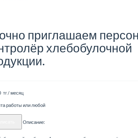
очно приглашаем персо
нтролёр хлебобулочной
одукции.
 тг / месяц
ыта работы или любой
аписать
Описание: