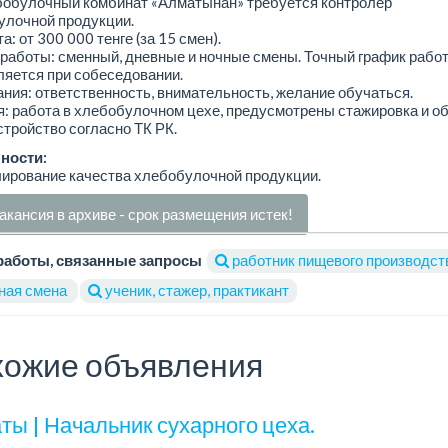
бобулочный комбинат «Алматынан» требуется контролёр
улочной продукции.
а: от 300 000 тенге (за 15 смен).
работы: сменный, дневные и ночные смены. Точный график рабо
яется при собеседовании.
ния: ответственность, внимательность, желание обучаться.
: работа в хлебобулочном цехе, предусмотрены стажировка и об
тройство согласно ТК РК.
ности:
ирование качества хлебобулочной продукции.
акансия в архиве - срок размещения истек!
работы, связанные запросы
работник пищевого производст
ная смена
ученик, стажер, практикант
ожие объявления
ты | Начальник сухарного цеха.