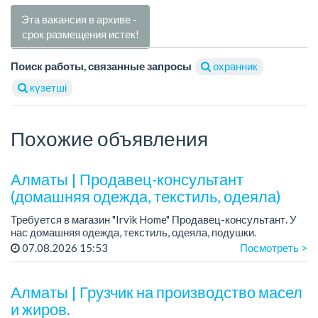
Эта вакансия в архиве -
срок размещения истек!
Поиск работы, связанные запросы
охранник
күзетші
Похожие объявления
Алматы | Продавец-консультант
(домашняя одежда, текстиль, одеяла)
Требуется в магазин "Irvik Home" Продавец-консультант. У
нас домашняя одежда, текстиль, одеяла, подушки.
График работы: 4/2, с 10:00 до 20:00.
07.08.2026 15:53
Посмотреть >
Зарплата: от 400 000 тенге и выше.
Тре...
Алматы | Грузчик на производство масел
и жиров.