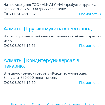
На производство TOO «ALMATY MAI» требуется грузчик.
Зарплата: от 257 000 до 297 000 тенге.
График работы: сменный 2/2, с 08.00 до 20.00, с 20.00 до
07.08.2026 15:52
Посмотреть >
08.00.
Требования: среднее ...
Алматы | Грузчик муки на хлебозавод.
В хлебобулочный комбинат «Алматынан» требуется грузчик
муки.
График работы: 5/2, с 09.00 до 18.00.
07.08.2026 15:51
Посмотреть >
Зарплата: до 200 000 тенге в месяц.
Обязанности: погрузка и выгрузка муки.
У...
Алматы | Кондитер-универсал в
пекарню.
В пекарню «Белес» требуется Кондитер-универсал.
Зарплата: 350 000 тенге в месяц.
График работы: 4/2, с 08.00 до 20.00.
07.08.2026 15:50
Посмотреть >
Требования: опыт работы....
Контакты
О нас
Условия публикации
Цены