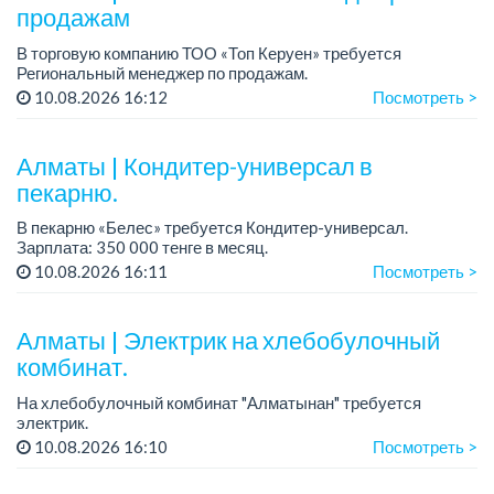
продажам
В торговую компанию ТОО «Топ Керуен» требуется
Региональный менеджер по продажам.
График работы: 5/2, сменный, с 09.00 до 18.00.
10.08.2026 16:12
Посмотреть >
Зарплата обсуждается индивидуально.
Требовани...
Алматы | Кондитер-универсал в
пекарню.
В пекарню «Белес» требуется Кондитер-универсал.
Зарплата: 350 000 тенге в месяц.
График работы: 4/2, с 08.00 до 20.00.
10.08.2026 16:11
Посмотреть >
Требования: опыт работы....
Алматы | Электрик на хлебобулочный
комбинат.
На хлебобулочный комбинат "Алматынан" требуется
электрик.
Зарплата: от 250 000 тенге на руки + бесплатный обед.
10.08.2026 16:10
Посмотреть >
График работы: 5/2, с 09.00 до 18.00.
Требования: опыт работы, техниче...