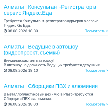
Алматы | Консультант-Регистратор в
сервис Яндекс.Еда
Требуется Консультант-регистратор курьеров в сервис
Яндекс Go Еда.
Условия: работа в офисе (Абылай хана - Макатаева).
08.08.2026 18:30
Посмотреть >
График работы: 5/2, пятидневка, с 9 до 18 час.
Требован...
Алматы | Ведущие в автошоу
(видеопроект, съемки)
Внимание, кастинг в автошоу!
В автошоу на должность Ведущих требуются девушки и
парни. А также авто эксперты и авто перекупы.
08.08.2026 18:10
Посмотреть >
Преимущество для соискателей:
– знание автомоб...
Алматы | Сборщики ПВХ и алюминия
В металлопластиковый цех «Viola Plast» требуются
Сборщики ПВХ и алюминия.
График работы: 5/2, с 08.00 до 17.00.
08.08.2026 18:03
Посмотреть >
Зарплата: от 300 000 тенге.