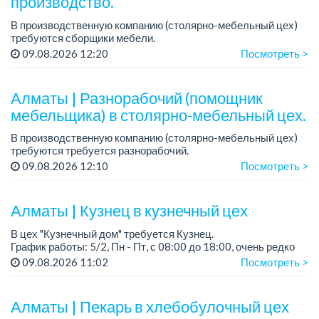
производство.
В производственную компанию (столярно-мебельный цех)
требуются сборщики мебели.
График работы: 5/2, с 08.00 до 18.00.
09.08.2026 12:20
Посмотреть >
Зарплата: от 350 000 до 750 000 тенге в месяц.
Требования: опыт ...
Алматы | Разнорабочий (помощник
мебельщика) в столярно-мебельный цех.
В производственную компанию (столярно-мебельный цех)
требуются требуется разнорабочий.
График работы: 5/2.
09.08.2026 12:10
Посмотреть >
Зарплата: 250 000 тенге в месяц.
...
Алматы | Кузнец в кузнечный цех
В цех "Кузнечный дом" требуется Кузнец.
График работы: 5/2, Пн - Пт, с 08:00 до 18:00, очень редко
суббота.
09.08.2026 11:02
Посмотреть >
Зарплата: 300 000 - 500 000 тенге, сдельная.
Требования:
Алматы | Пекарь в хлебобулочный цех
- о...