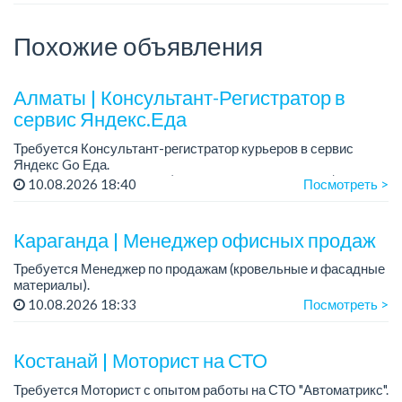
Похожие объявления
Алматы | Консультант-Регистратор в
сервис Яндекс.Еда
Требуется Консультант-регистратор курьеров в сервис
Яндекс Go Еда.
Условия: работа в офисе (Абылай хана - Макатаева).
10.08.2026 18:40
Посмотреть >
График работы: 5/2, пятидневка, с 9 до 18 час.
Требован...
Караганда | Менеджер офисных продаж
Требуется Менеджер по продажам (кровельные и фасадные
материалы).
Место работы: офис продаж в компании
10.08.2026 18:33
Посмотреть >
График работы: 6/1, шестидневная рабочая неделя, суббота
кроткий день до 13:...
Костанай | Моторист на СТО
Требуется Моторист с опытом работы на СТО "Автоматрикс".