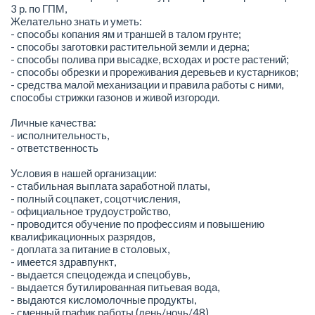
3 р. по ГПМ,
Желательно знать и уметь:
- способы копания ям и траншей в талом грунте;
- способы заготовки растительной земли и дерна;
- способы полива при высадке, всходах и росте растений;
- способы обрезки и прореживания деревьев и кустарников;
- средства малой механизации и правила работы с ними,
способы стрижки газонов и живой изгороди.
Личные качества:
- исполнительность,
- ответственность
Условия в нашей организации:
- стабильная выплата заработной платы,
- полный соцпакет, соцотчисления,
- официальное трудоустройство,
- проводится обучение по профессиям и повышению
квалификационных разрядов,
- доплата за питание в столовых,
- имеется здравпункт,
- выдается спецодежда и спецобувь,
- выдается бутилированная питьевая вода,
- выдаются кисломолочные продукты,
- сменный график работы (день/ночь/48)