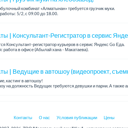
булочный комбинат «Алматынан» требуется грузчик муки.
работы: 5/2, с 09.00 до 18.00.
а: до 200 000 тенге в месяц.
ости: погрузка и выгрузка муки.
ты | Консультант-Регистратор в сервис Янд
ся Консультант-регистратор курьеров в сервис Яндекс Go Еда.
: работа в офисе (Абылай хана - Макатаева).
работы: 5/2, пятидневка, с 9 до 18 час.
н...
ты | Ведущие в автошоу (видеопроект, съем
е, кастинг в автошоу!
оу на должность Ведущих требуются девушки и парни. А также а
рекупы.
щество для соискателей:
е автомоб...
Контакты
О нас
Условия публикации
Цены