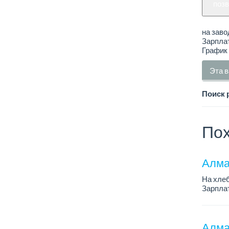
поз
на заво
Зарплат
График 
Эта в
Поиск 
Пох
Алма
На хлеб
Зарплат
График 
Требован
Алмат