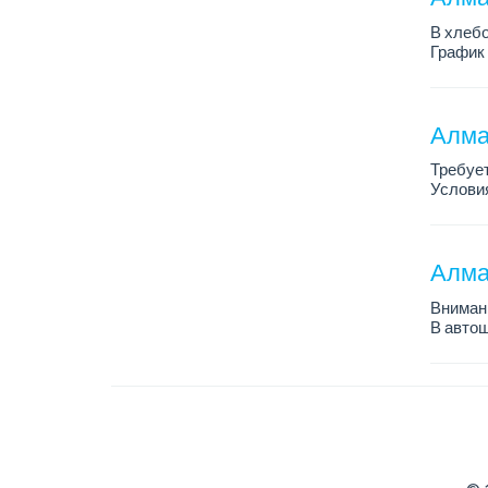
В хлебо
График 
Зарплат
Обязанн
У...
Алма
Требует
Условия
График 
Требова
Алма
Внимани
В автош
авто пе
Преиму
– знани