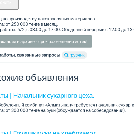
вонить
д по производству лакокрасочных материалов.
а: от 250 000 тенге в месяц.
работы: 5/2, с 08.00 до 17.00. Обеденный перерыв с 12.00 до 13.
акансия в архиве - срок размещения истек!
работы, связанные запросы
грузчик
ожие объявления
ты | Начальник сухарного цеха.
обулочный комбинат «Алматынан» требуется начальник сухарно
а: от 300 000 тенге на руки (обсуждается на собеседовании).
работы: 5/2.
ия: оп...
ы | Грузчик муки на хлебозавод.