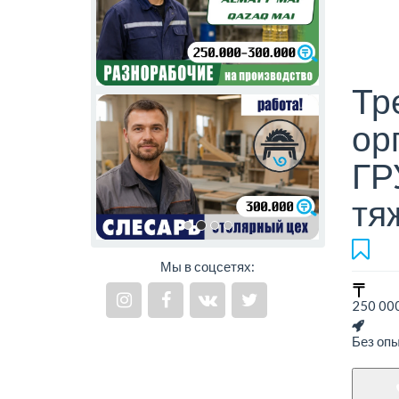
Тр
ор
ГР
тя
Мы в соцсетях:
250 000
Без оп