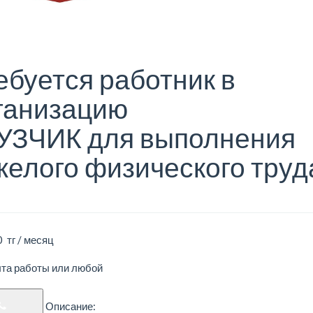
ебуется работник в
ганизацию
УЗЧИК для выполнения
желого физического труд
 тг / месяц
ыта работы или любой
Описание: