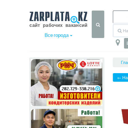
Все города
Гла
← На