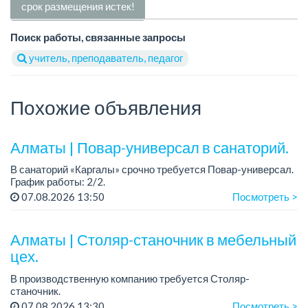
срок размещения истек!
Поиск работы, связанные запросы
учитель, преподаватель, педагог
Похожие объявления
Алматы | Повар-универсал в санаторий.
В санаторий «Каргалы» срочно требуется Повар-универсал.
График работы: 2/2.
Зарплата: 180 000 тенге на руки + соцпакет.
07.08.2026 13:50
Посмотреть >
Все подробности обсуждаются на собеседовании....
Алматы | Столяр-станочник в мебельный
цех.
В производственную компанию требуется Столяр-
станочник.
График работы: 5/2, с 08.00 до 18.00.
07.08.2026 13:30
Посмотреть >