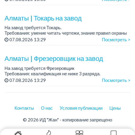
Зарплата: от 350 000 до 750 000 тенге в месяц.
Требования: опыт работы в производ...
Алматы | Токарь на завод
На завод требуется Токарь.
Требования: умение читать чертежи, знание правил охраны
труда при выполнении работ на металлорежущем
07.08.2026 13:29
Посмотреть >
оборудовании....
Алматы | Фрезеровщик на завод
На завод требуется Фрезеровщик
Требования: квалификация не ниже 3 разряда.
График работы: 5/2, пятидневка.
07.08.2026 13:29
Посмотреть >
Зарплата на собеседовании....
Контакты
О нас
Условия публикации
Цены
© 2026 ИД "Жан" - копирование запрещено