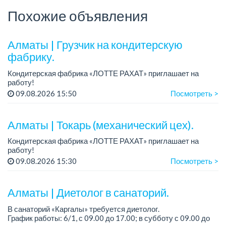
Похожие объявления
Алматы | Грузчик на кондитерскую
фабрику.
Кондитерская фабрика «ЛОТТЕ РАХАТ» приглашает на
работу!
График работы: сменный.
09.08.2026 15:50
Посмотреть >
Зарплата: 240 249 тенге.
Условия: стабильная зарплата (указана с вычетом налогов),
предоставляется ра...
Алматы | Токарь (механический цех).
Кондитерская фабрика «ЛОТТЕ РАХАТ» приглашает на
работу!
График работы: сменный.
09.08.2026 15:30
Посмотреть >
Зарплата: от 293 906 до 390 328 тенге.
Условия: стабильная зарплата (указана с вычетом налогов),
пред...
Алматы | Диетолог в санаторий.
В санаторий «Каргалы» требуется диетолог.
График работы: 6/1, с 09.00 до 17.00; в субботу с 09.00 до