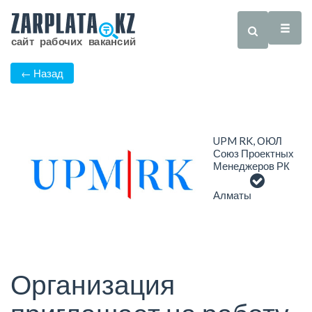
← Назад
UPM RK, ОЮЛ
Союз Проектных
Менеджеров РК
Алматы
Организация