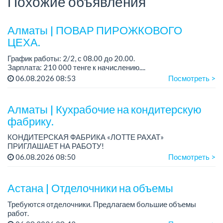
Похожие объявления
Алматы | ПОВАР ПИРОЖКОВОГО
ЦЕХА.
График работы: 2/2, с 08.00 до 20.00.
Зарплата: 210 000 тенге к начислению....
06.08.2026 08:53
Посмотреть >
Алматы | Кухрабочие на кондитерскую
фабрику.
КОНДИТЕРСКАЯ ФАБРИКА «ЛОТТЕ РАХАТ»
ПРИГЛАШАЕТ НА РАБОТУ!
Зарплата: от 120 000 до 180 000 тенге.
06.08.2026 08:50
Посмотреть >
График работы: сменный.
Условия: стабильная зарплата (указана с вычетом налогов),
пред...
Астана | Отделочники на объемы
Требуются отделочники. Предлагаем большие объемы
работ.