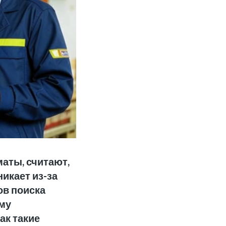
маты, считают,
никает из-за
ов поиска
ему
ак такие