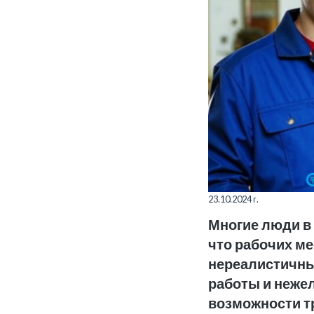
23.10.2024 г.
Многие люди в 
что рабочих ме
нереалистичны
работы и нежел
возможности т