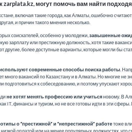
 zarplata.kz, могут помочь вам найти подхо
стане, включая такие города, как Алматы, ошибочно считают,
ругая, и причин такого мнения несколько.
оторых соискателей, особенно у молодежи,
завышенные ожи
кую зарплату или престижную должность, хотя такие ваканси
ют другие, более доступные варианты, которые могли бы ст
 используют современные способы поиска работы
. Нап
ает много вакансий по Казахстану и в Алматы. Но многие не з
ли подготовиться к собеседованию, и поэтому упускают хор
юди
не хотят менять профессию или учиться
новому. В А
ак IT, финансы и туризм, но не все готовы идти в эти сферы. 
типы о “престижной” и “непрестижной” работе
тоже вли
 низкой оплатой или на менее популярных должностях, что 