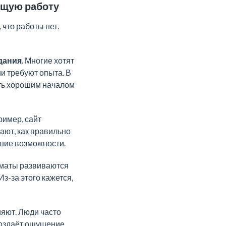
дящую работу
 что работы нет.
дания
. Многие хотят
и требуют опыта. В
ать хорошим началом
ример, сайт
нают, как правильно
ошие возможности.
лматы развиваются
Из-за этого кажется,
яют. Люди часто
создаёт ощущение,