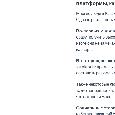
платформы, как
Многие люди в Казах
Однако реальность д
Во-первых
, у нек
сразу получить высо
итоге они не замеча
карьеры.
Во-вторых
,
не все
zarplata.kz предлаг
составить резюме и
Также некоторые л
такие направления, к
что вакансий мало.
Социальные стерео
избегают вакансий с