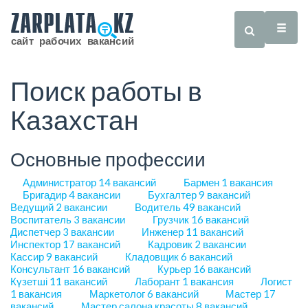
Поиск работы в
Казахстан
Основные профессии
Администратор
14 вакансий
Бармен
1 вакансия
Бригадир
4 вакансии
Бухгалтер
9 вакансий
Ведущий
2 вакансии
Водитель
49 вакансий
Воспитатель
3 вакансии
Грузчик
16 вакансий
Диспетчер
3 вакансии
Инженер
11 вакансий
Инспектор
17 вакансий
Кадровик
2 вакансии
Кассир
9 вакансий
Кладовщик
6 вакансий
Консультант
16 вакансий
Курьер
16 вакансий
Күзетші
11 вакансий
Лаборант
1 вакансия
Логист
1 вакансия
Маркетолог
6 вакансий
Мастер
17
вакансий
Мастер салона красоты
8 вакансий