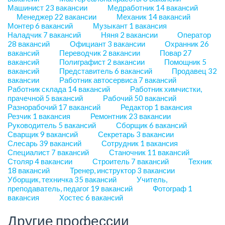
Машинист
23 вакансии
Медработник
14 вакансий
Менеджер
22 вакансии
Механик
14 вакансий
Монтер
6 вакансий
Музыкант
1 вакансия
Наладчик
7 вакансий
Няня
2 вакансии
Оператор
28 вакансий
Официант
3 вакансии
Охранник
26
вакансий
Переводчик
2 вакансии
Повар
27
вакансий
Полиграфист
2 вакансии
Помощник
5
вакансий
Представитель
6 вакансий
Продавец
32
вакансии
Работник автосервиса
7 вакансий
Работник склада
14 вакансий
Работник химчистки,
прачечной
5 вакансий
Рабочий
50 вакансий
Разнорабочий
17 вакансий
Редактор
1 вакансия
Резчик
1 вакансия
Ремонтник
23 вакансии
Руководитель
5 вакансий
Сборщик
6 вакансий
Сварщик
9 вакансий
Секретарь
3 вакансии
Слесарь
39 вакансий
Сотрудник
1 вакансия
Специалист
7 вакансий
Станочник
11 вакансий
Столяр
4 вакансии
Строитель
7 вакансий
Техник
18 вакансий
Тренер, инструктор
3 вакансии
Уборщик, техничка
35 вакансий
Учитель,
преподаватель, педагог
19 вакансий
Фотограф
1
вакансия
Хостес
6 вакансий
Другие профессии