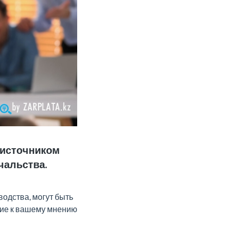
я источником
чальства.
водства, могут быть
ие к вашему мнению