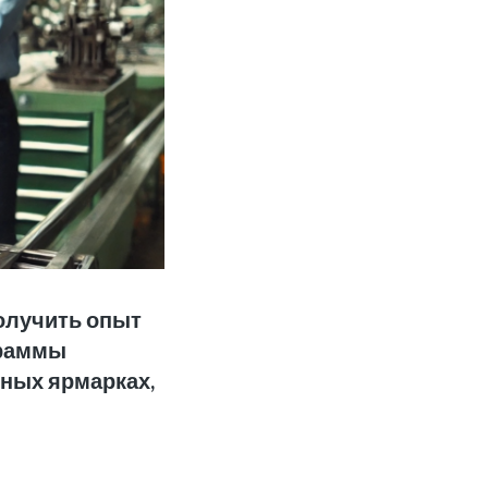
олучить опыт
граммы
рных ярмарках,