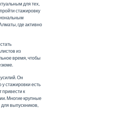
туальным для тех,
— пройти стажировку
сиональным
Алматы, где активно
 стать
листов из
льное время, чтобы
езюме.
усилий. Он
о у стажировки есть
 привести к
ии. Многие крупные
 для выпускников,