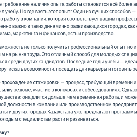
 требование наличия опыта работы становится всё более ак
чил учёбу. Но где взять этот опыт? Один из лучших способов 
ю работу в компании, которая соответствует вашим профес
енно важно в таких динамично развивающихся городах, как 
ризма, маркетинга и финансов, есть и производство.
зможность не только получить профессиональный опыт, но и
м на рынке труда. Это отличный способ для молодых специа
ься среди других кандидатов. Последние годы учебы — идеа
еру: искать возможности, посещать дни карьеры и готовить р
о прохождение стажировки — процесс, требующий времени и 
сылку резюме, участие в конкурсах и собеседованиях. Однак
ущества: она длится дольше, чем временная работа, и может
ой должности в компании или производственном предприят
аты и других городах Казахстана уже предлагают программы
олодым специалистам расти и развиваться.
вку?