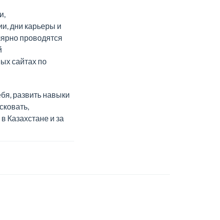
и,
и, дни карьеры и
лярно проводятся
й
ых сайтах по
ебя, развить навыки
сковать,
в Казахстане и за