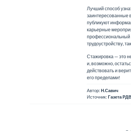
Лучший способ узна
заинтересованные в
публикуют информац
карьерные мероприят
профессиональный п
трудоустройству, та
Стажировка — это не
и, возможно, остать
действовать и верит
его пределами!
Автор:
Н.Савич
Источник:
Газета РДВ