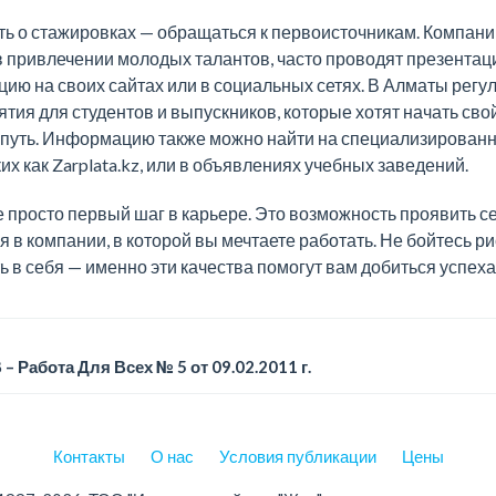
ть о стажировках — обращаться к первоисточникам. Компани
 привлечении молодых талантов, часто проводят презентаци
ию на своих сайтах или в социальных сетях. В Алматы регу
ия для студентов и выпускников, которые хотят начать сво
уть. Информацию также можно найти на специализированн
ких как Zarplata.kz, или в объявлениях учебных заведений.
 просто первый шаг в карьере. Это возможность проявить с
ся в компании, в которой вы мечтаете работать. Не бойтесь ри
ь в себя — именно эти качества помогут вам добиться успеха 
 – Работа Для Всех № 5 от 09.02.2011 г.
Контакты
О нас
Условия публикации
Цены