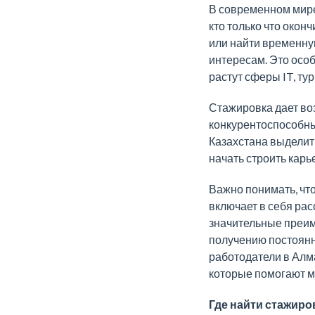
В современном мире
кто только что окон
или найти временну
интересам. Это особ
растут сферы IT, ту
Стажировка дает во
конкурентоспособны
Казахстана выделит
начать строить карь
Важно понимать, чт
включает в себя рас
значительные преим
получению постоянн
работодатели в Алм
которые помогают м
Где найти стажиро