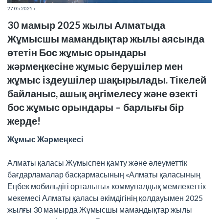
27.05.2025 г.
30 мамыр 2025 жылы Алматыда
Жұмысшы мамандықтар жылы аясында
өтетін Бос жұмыс орындары
жәрмеңкесіне жұмыс берушілер мен
жұмыс іздеушілер шақырылады. Тікелей
байланыс, ашық әңгімелесу және өзекті
бос жұмыс орындары – барлығы бір
жерде!
Жұмыс Жәрмеңкесі
Алматы қаласы Жұмыспен қамту және әлеуметтік
бағдарламалар басқармасының «Алматы қаласының
Еңбек мобильдігі орталығы» коммуналдық мемлекеттік
мекемесі Алматы қаласы әкімдігінің қолдауымен 2025
жылғы 30 мамырда Жұмысшы мамандықтар жылы