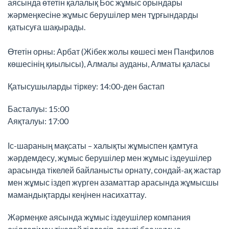
аясында өтетін қалалық Бос жұмыс орындары
жәрмеңкесіне жұмыс берушілер мен тұрғындарды
қатысуға шақырады.
Өтетін орны: Арбат (Жібек жолы көшесі мен Панфилов
көшесінің қиылысы), Алмалы ауданы, Алматы қаласы
Қатысушыларды тіркеу: 14:00-ден бастап
Басталуы: 15:00
Аяқталуы: 17:00
Іс-шараның мақсаты – халықты жұмыспен қамтуға
жәрдемдесу, жұмыс берушілер мен жұмыс іздеушілер
арасында тікелей байланысты орнату, сондай-ақ жастар
мен жұмыс іздеп жүрген азаматтар арасында жұмысшы
мамандықтарды кеңінен насихаттау.
Жәрмеңке аясында жұмыс іздеушілер компания