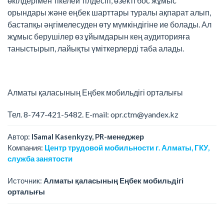
өкілдерімен тікелей тілдесіп, өзекті бос жұмыс
орындары және еңбек шарттары туралы ақпарат алып,
бастапқы әңгімелесуден өту мүмкіндігіне ие болады. Ал
жұмыс берушілер өз ұйымдарын кең аудиторияға
таныстырып, лайықты үміткерлерді таба алады.
Алматы қаласының Еңбек мобильдігі орталығы
Тел. 8-747-421-5482. E-mail: opr.ctm@yandex.kz
Автор:
ISamal Kasenkyzy, PR-менеджер
Компания:
Центр трудовой мобильности г. Алматы, ГКУ,
служба занятости
Источник:
Алматы қаласының Еңбек мобильдігі
орталығы