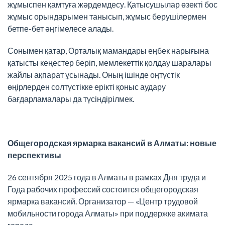
жұмыспен қамтуға жәрдемдесу. Қатысушылар өзекті бос
жұмыс орындарымен танысып, жұмыс берушілермен
бетпе-бет әңгімелесе алады.
Сонымен қатар, Орталық мамандары еңбек нарығына
қатысты кеңестер беріп, мемлекеттік қолдау шаралары
жайлы ақпарат ұсынады. Оның ішінде оңтүстік
өңірлерден солтүстікке ерікті қоныс аудару
бағдарламалары да түсіндірілмек.
Общегородская ярмарка вакансий в Алматы: новые
перспективы
26 сентября 2025 года в Алматы в рамках Дня труда и
Года рабочих профессий состоится общегородская
ярмарка вакансий. Организатор — «Центр трудовой
мобильности города Алматы» при поддержке акимата