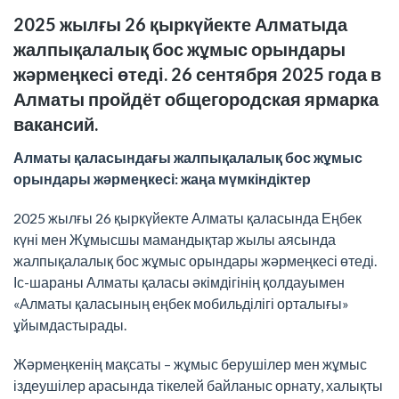
2025 жылғы 26 қыркүйекте Алматыда
жалпықалалық бос жұмыс орындары
жәрмеңкесі өтеді. 26 сентября 2025 года в
Алматы пройдёт общегородская ярмарка
вакансий.
Алматы қаласындағы жалпықалалық бос жұмыс
орындары жәрмеңкесі: жаңа мүмкіндіктер
2025 жылғы 26 қыркүйекте Алматы қаласында Еңбек
күні мен Жұмысшы мамандықтар жылы аясында
жалпықалалық бос жұмыс орындары жәрмеңкесі өтеді.
Іс-шараны Алматы қаласы әкімдігінің қолдауымен
«Алматы қаласының еңбек мобильділігі орталығы»
ұйымдастырады.
Жәрмеңкенің мақсаты – жұмыс берушілер мен жұмыс
іздеушілер арасында тікелей байланыс орнату, халықты