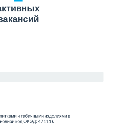
активных
вакансий
апитками и табачными изделиями в
новной код ОКЭД: 47111).