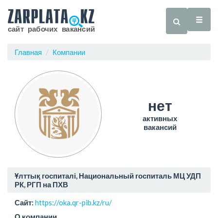
Главная
Компании
нет
активных
вакансий
Ұлттық госпиталі, Национальный госпиталь МЦ УДП
РК, РГП на ПХВ
Сайт:
https://oka.qr-pib.kz/ru/
О компании