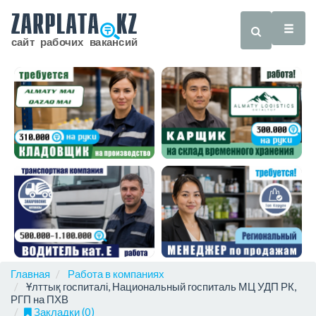
Главная
Работа в компаниях
Ұлттық госпиталі, Национальный госпиталь МЦ УДП РК,
РГП на ПХВ
Закладки (0)