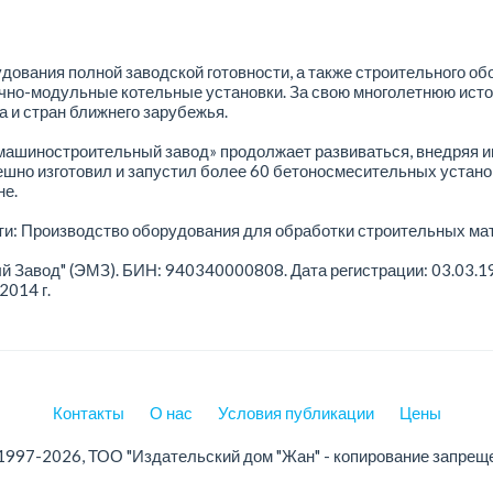
ования полной заводской готовности, а также строительного об
очно-модульные котельные установки. За свою многолетнюю исто
а и стран ближнего зарубежья.
ашиностроительный завод» продолжает развиваться, внедряя и
ешно изготовил и запустил более 60 бетоносмесительных установ
не.
и: Производство оборудования для обработки строительных мат
авод" (ЭМЗ). БИН: 940340000808. Дата регистрации: 03.03.19
2014 г.
Контакты
О нас
Условия публикации
Цены
1997-2026, ТОО "Издательский дом "Жан" - копирование запрещ