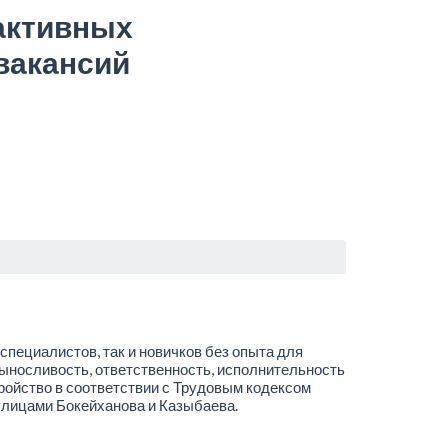
активных
вакансий
пециалистов, так и новичков без опыта для
выносливость, ответственность, исполнительность
ройство в соответствии с Трудовым кодексом
улицами Бокейханова и Казыбаева.