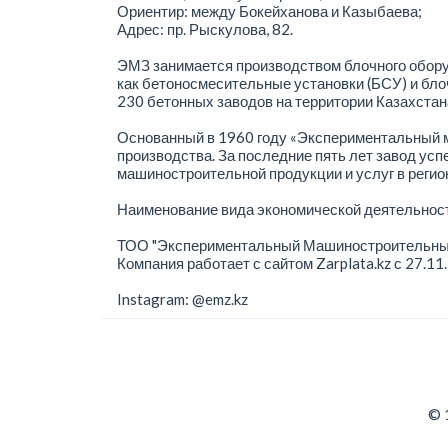
Ориентир: между Бокейханова и Казыбаева;
Адрес: пр. Рыскулова, 82.
ЭМЗ занимается производством блочного оборуд
как бетоносмесительные установки (БСУ) и бл
230 бетонных заводов на территории Казахстан
Основанный в 1960 году «Экспериментальный м
производства. За последние пять лет завод усп
машиностроительной продукции и услуг в регио
Наименование вида экономической деятельност
ТОО "Экспериментальный Машиностроительный З
Компания работает с сайтом Zarplata.kz с 27.11.
Instagram: @emz.kz
© 