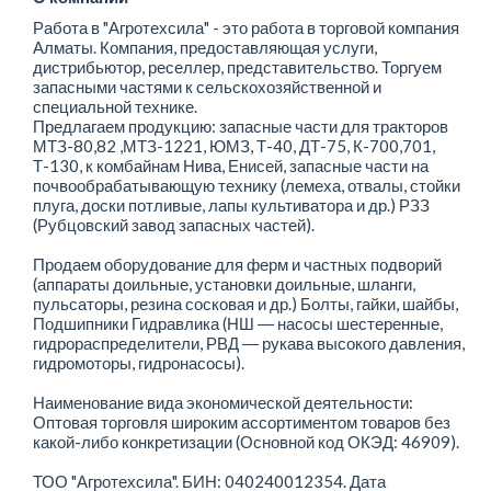
Работа в "Агротехсила" - это работа в торговой компания
Алматы. Компания, предоставляющая услуги,
дистрибьютор, реселлер, представительство. Торгуем
запасными частями к сельскохозяйственной и
специальной технике.
Предлагаем продукцию: запасные части для тракторов
МТЗ-80,82 ,МТЗ-1221, ЮМЗ, Т-40, ДТ-75, К-700,701,
Т-130, к комбайнам Нива, Енисей, запасные части на
почвообрабатывающую технику (лемеха, отвалы, стойки
плуга, доски потливые, лапы культиватора и др.) РЗЗ
(Рубцовский завод запасных частей).
Продаем оборудование для ферм и частных подворий
(аппараты доильные, установки доильные, шланги,
пульсаторы, резина сосковая и др.) Болты, гайки, шайбы,
Подшипники Гидравлика (НШ ― насосы шестеренные,
гидрораспределители, РВД ― рукава высокого давления,
гидромоторы, гидронасосы).
Наименование вида экономической деятельности:
Оптовая торговля широким ассортиментом товаров без
какой-либо конкретизации (Основной код ОКЭД: 46909).
ТОО "Агротехсила". БИН: 040240012354. Дата