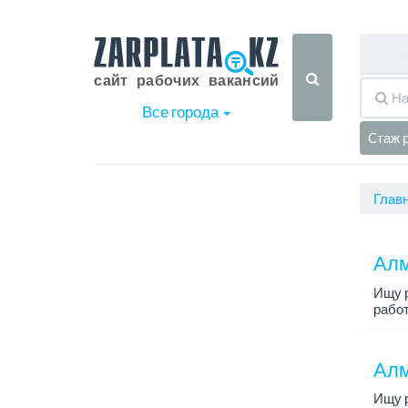
Все города
Cтаж 
Глав
Алм
Ищу р
рабо
Алм
Ищу р