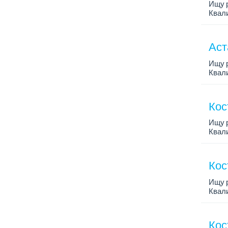
Ищу р
Квал
Аст
Ищу р
Квал
Кос
Ищу р
Квал
Кос
Ищу р
Квал
Кос