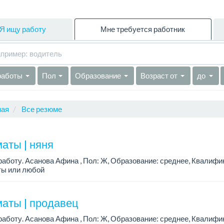
Я ищу работу
Мне требуется работник
работы
Пол
Образование
Возраст от
до
ная
Все резюме
аты | няня
аботу. Асанова Афина , Пол: Ж, Образование: среднее, Квалифи
ты или любой
аты | продавец
аботу. Асанова Афина , Пол: Ж, Образование: среднее, Квалифи