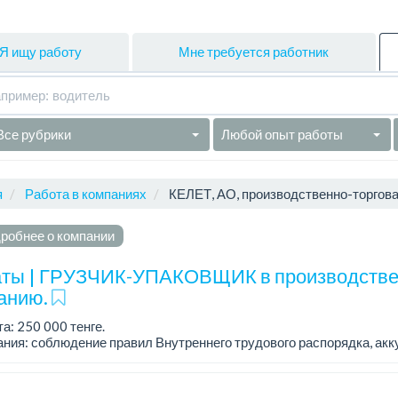
Я ищу работу
Мне требуется работник
Все рубрики
Любой опыт работы
я
Работа в компаниях
КЕЛЕТ, АО, производственно-торгова
робнее о компании
ты | ГРУЗЧИК-УПАКОВЩИК в производств
анию.
а: 250 000 тенге.
ния: соблюдение правил Внутреннего трудового распорядка, акк
венность....