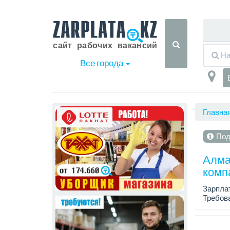
Все города
Главна
Под
Алма
комп
Зарплат
Требова
ответст