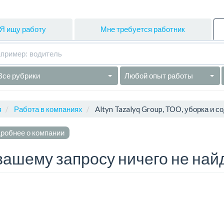
Я ищу работу
Мне требуется работник
Все рубрики
Любой опыт работы
я
Работа в компаниях
Altyn Tazalyq Group, ТОО, уборка и с
робнее о компании
вашему запросу ничего не най