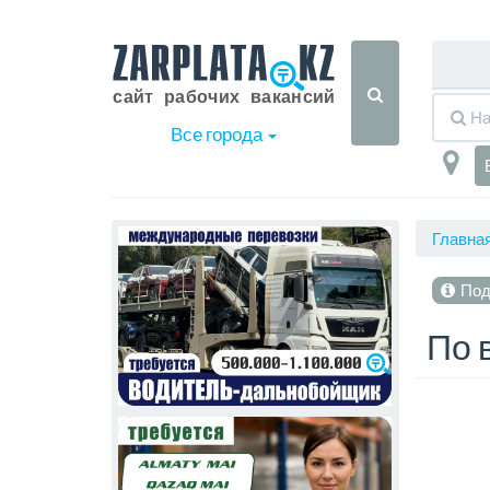
Все города
Главна
Под
По 