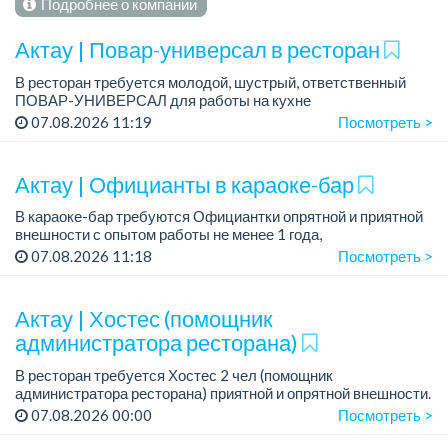
Подробнее о компании
Актау | Повар-универсал в ресторан
В ресторан требуется молодой, шустрый, ответственный
ПОВАР-УНИВЕРСАЛ для работы на кухне
Требования: опыт работы обязателен.
07.08.2026 11:19
Посмотреть >
График работы: 6/1.
Время работы: с 12.00 до 24.00...
Актау | Официанты в караоке-бар
В караоке-бар требуются Официантки опрятной и приятной
внешности с опытом работы не менее 1 года,
совершеннолетние
07.08.2026 11:18
Посмотреть >
Мы предлагаем:
— Оклад +%
Актау | Хостес (помощник
— Удобный сменный график
администратора ресторана)
...
В ресторан требуется Хостес 2 чел (помощник
администратора ресторана) приятной и опрятной внешности.
Требования: ответственная, с опытом работы в ресторане,
07.08.2026 00:00
Посмотреть >
опрятной и приятной внешности, знани...