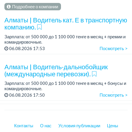
Подробнее о компании
Алматы | Водитель кат. Е в транспортную
компанию.
Зарплата: от 500 000 до 1 100 000 тенге в месяц + премии и
командировочные.
Условия: постоянная занятость, бонусы и премии за
06.08.2026 17:53
Посмотреть >
качественную работу, комфортные условия, современный
автопарк.
...
Алматы | Водитель-дальнобойщик
(международные перевозки).
Зарплата: от 500 000 до 1 100 000 тенге в месяц + бонусы и
командировочные.
Требования: права категории Е, опыт работы от 3 лет (опыт
06.08.2026 17:50
Посмотреть >
международных перевозок - плюс, но не обязателен),
ответстве...
Контакты
О нас
Условия публикации
Цены