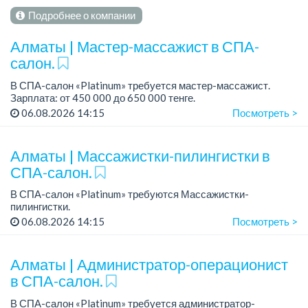
Подробнее о компании
Алматы | Мастер-массажист в СПА-
салон.
В СПА-салон «Platinum» требуется мастер-массажист.
Зарплата: от 450 000 до 650 000 тенге.
График работы: сменный.
06.08.2026 14:15
Посмотреть >
Требования: опыт работы не менее 5 лет, умение работать с
клиента...
Алматы | Массажистки-пилингистки в
СПА-салон.
В СПА-салон «Platinum» требуются Массажистки-
пилингистки.
Зарплата: от 450 000 до 650 000 тенге.
06.08.2026 14:15
Посмотреть >
График работы: сменный.
Требования: опыт работы не менее года, умение работать с
клие...
Алматы | Администратор-операционист
в СПА-салон.
В СПА-салон «Platinum» требуется администратор-