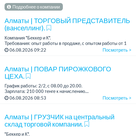
Подробнее о компании
Алматы | ТОРГОВЫЙ ПРЕДСТАВИТЕЛЬ
(ванселлинг).
Компания "Беккер и К".
Требования: опыт работы в продаже, с опытом работы от 1
до 3 лет, желательно с транспортом, с категорией В
06.08.2026 09:22
Посмотреть >
водительских прав.
Трудоустройство согласно ТК РК.
...
Алматы | ПОВАР ПИРОЖКОВОГО
ЦЕХА.
График работы: 2/2, с 08.00 до 20.00.
Зарплата: 210 000 тенге к начислению....
06.08.2026 08:53
Посмотреть >
Алматы | ГРУЗЧИК на центральный
склад торговой компании.
"Беккер и К".